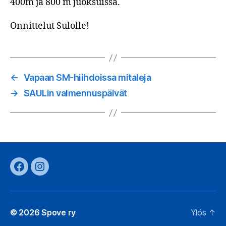
400m ja 800 m juoksuissa.
Onnittelut Sulolle!
←
Vapaan SM-hiihdoissa mitaleja
→
SAULin valmennuspäivät
Facebook
Instagram
© 2026
Spove ry
Ylös
↑