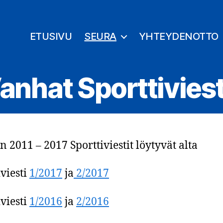
ETUSIVU
SEURA
YHTEYDENOTTO
anhat Sporttiviest
n 2011 – 2017 Sporttiviestit löytyvät alta
iviesti
1/2017
ja
2/2017
iviesti
1/2016
ja
2/2016