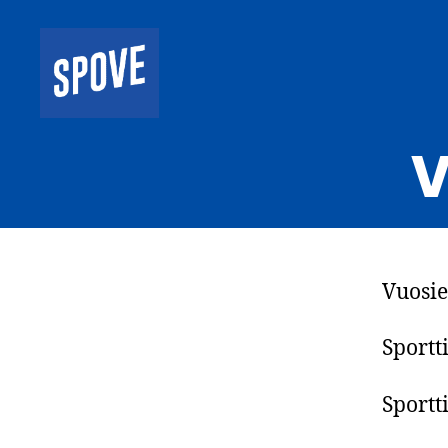
Spove
ry
V
Vuosie
Sportt
Sportt