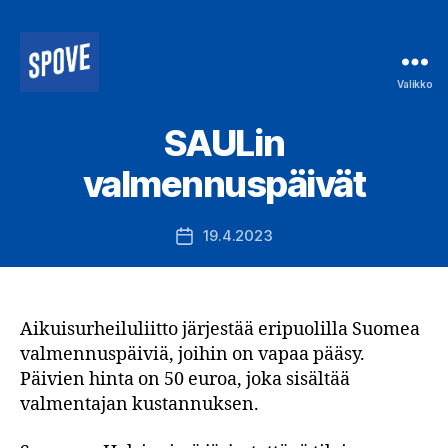
Valikko
Spove
ry
SAULin
valmennuspäivät
19.4.2023
Julkaisupäivämäärä
Aikuisurheiluliitto järjestää eripuolilla Suomea
valmennuspäiviä, joihin on vapaa pääsy.
Päivien hinta on 50 euroa, joka sisältää
valmentajan kustannuksen.