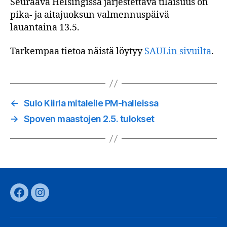
Seuraava Helsingissä järjestettävä tilaisuus on
pika- ja aitajuoksun valmennuspäivä
lauantaina 13.5.
Tarkempaa tietoa näistä löytyy
SAULin sivuilta
.
←
Sulo Kiirla mitaleile PM-halleissa
→
Spoven maastojen 2.5. tulokset
Facebook
Instagram