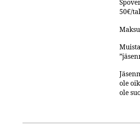
Spoven
50€/ta
Maksut
Muista
”jäsen
Jäsenm
ole oi
ole su