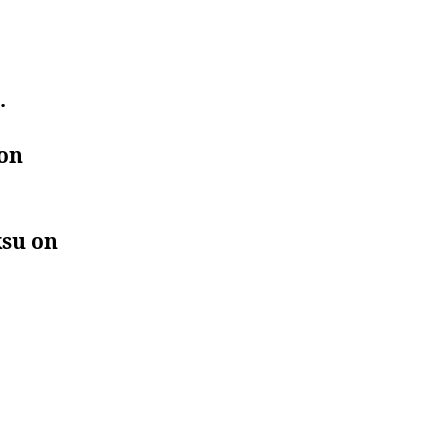
.
 on
ksu on