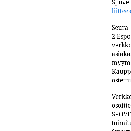
Spove 
liittee
Seura-
2 Espo
verkko
asiaka
myymäl
Kaupp
ostettu
Verkk
osoitt
SPOVE,
toimit