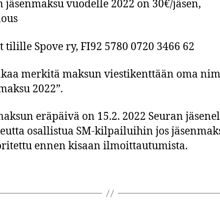
 jäsenmaksu vuodelle 2022 on 30€/jäsen,
lous
 tilille Spove ry, FI92 5780 0720 3466 62
kaa merkitä maksun viestikenttään oma nimi
maksu 2022”.
aksun eräpäivä on 15.2. 2022 Seuran jäsenel
keutta osallistua SM-kilpailuihin jos jäsenmak
oritettu ennen kisaan ilmoittautumista.