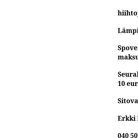
hiihto
Lämpi
Spove
maksu
Seura
10 eur
Sitov
Erkki 
040 5