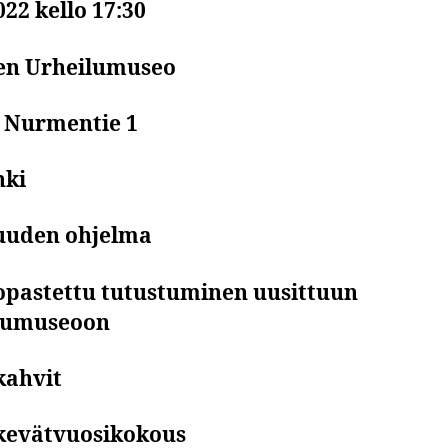
022 kello 17:30
n Urheilumuseo
 Nurmentie 1
nki
suuden ohjelma
 opastettu tutustuminen uusittuun
lumuseoon
kahvit
 kevätvuosikokous