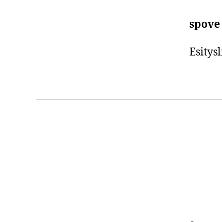
spove 
Esitys