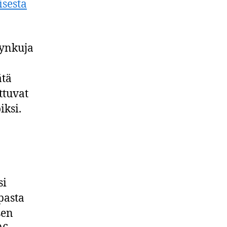
isesta
tynkuja
ätä
ttuvat
ksi.
si
pasta
sen