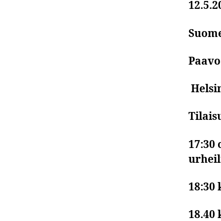
12.5.2
Suome
Paavo
Helsi
Tilai
17:30
urhei
18:30 
18.40