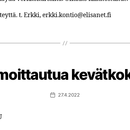
eyttä. t. Erkki, erkki.kontio@elisanet.fi
lmoittautua kevätk
27.4.2022
Julkaisupäivämäärä
U