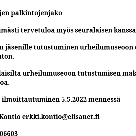
jen palkintojenjako
mästi tervetuloa myös seuralaisen kanssa
n jäsenille tutustuminen urheilumuseoon
ton.
laisilta urheilumuseoon tutustumisen ma
oa.
a ilmoittautuminen 5.5.2022 mennessä
Kontio erkki.kontio@elisanet.fi
006603