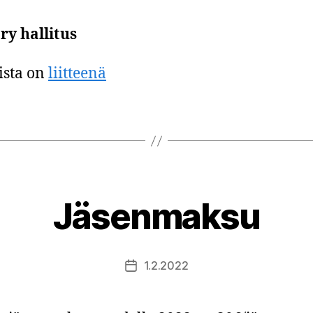
ry hallitus
lista on
liitteenä
Jäsenmaksu
1.2.2022
Julkaisupäivämäärä