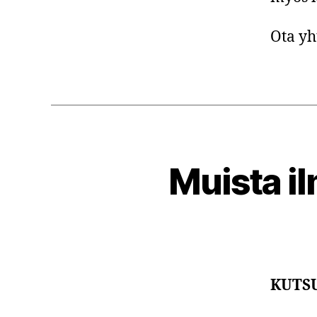
Ota yht
Muista i
KUTS