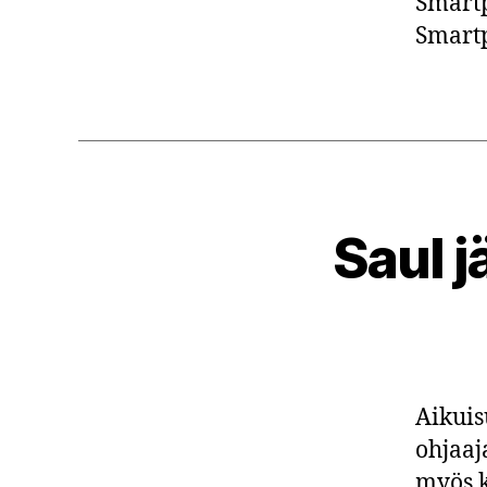
Smartp
Smartp
Saul j
Aikuisu
ohjaaj
myös k