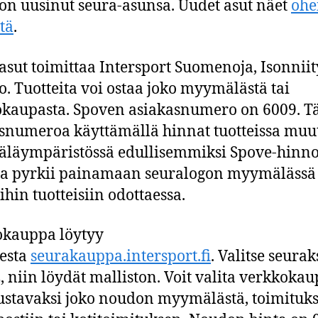
on uusinut seura-asunsa. Uudet asut näet
ohe
stä
.
asut toimittaa Intersport Suomenoja, Isonnii
o. Tuotteita voi ostaa joko myymälästä tai
kaupasta. Spoven asiakasnumero on 6009. T
snumeroa käyttämällä hinnat tuotteissa muu
äympäristössä edullisemmiksi Spove-hinnoi
a pyrkii painamaan seuralogon myymälässä
ihin tuotteisiin odottaessa.
okauppa löytyy
eesta
seurakauppa.intersport.fi
. Valitse seurak
 niin löydät malliston. Voit valita verkkokau
ustavaksi joko noudon myymälästä, toimituk