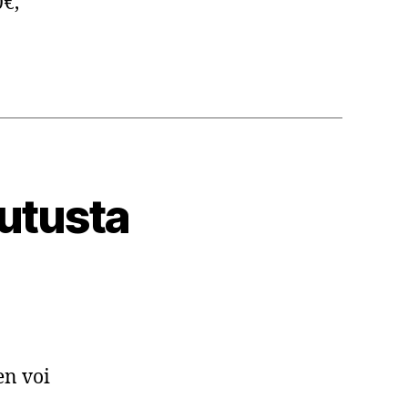
0€,
lutusta
en voi