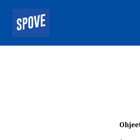
Spove
ry
Ohjee