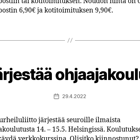
ostiin tai kotitoimituksen. Noudon hinta on 
ostin 6,90€ ja kotitoimituksen 9,90€.
ärjestää ohjaajakou
29.4.2022
Julkaisupäivämäärä
rheiluliitto järjestää seuroille ilmaista
akoulutusta 14. – 15.5. Helsingissä. Koulutuks
äydä verkkokurssina. Olisitko kiinnostunut?