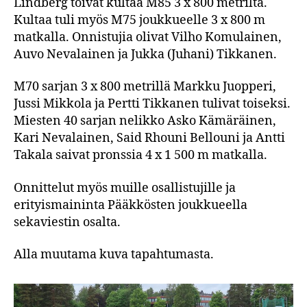
Lindberg toivat kultaa M85 3 x 800 metriltä.
Kultaa tuli myös M75 joukkueelle 3 x 800 m
matkalla. Onnistujia olivat Vilho Komulainen,
Auvo Nevalainen ja Jukka (Juhani) Tikkanen.
M70 sarjan 3 x 800 metrillä Markku Juopperi,
Jussi Mikkola ja Pertti Tikkanen tulivat toiseksi.
Miesten 40 sarjan nelikko Asko Kämäräinen,
Kari Nevalainen, Said Rhouni Bellouni ja Antti
Takala saivat pronssia 4 x 1 500 m matkalla.
Onnittelut myös muille osallistujille ja
erityismaininta Pääkkösten joukkueella
sekaviestin osalta.
Alla muutama kuva tapahtumasta.