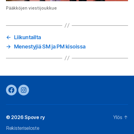
Pääkköjen viestijoukkue
←
Liikuntailta
→
Menestyjiä SM ja PM kisoissa
Facebook
Instagram
© 2026
Spove ry
Ylös
↑
Rekisteriseloste