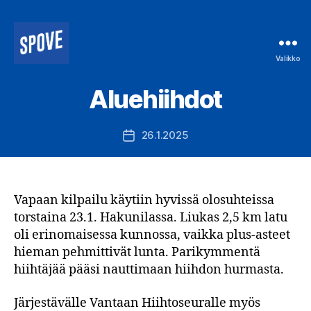
Valikko
Spove
ry
Aluehiihdot
26.1.2025
Julkaisupäivämäärä
Vapaan kilpailu käytiin hyvissä olosuhteissa
torstaina 23.1. Hakunilassa. Liukas 2,5 km latu
oli erinomaisessa kunnossa, vaikka plus-asteet
hieman pehmittivät lunta. Parikymmentä
hiihtäjää pääsi nauttimaan hiihdon hurmasta.
Järjestävälle Vantaan Hiihtoseuralle myös