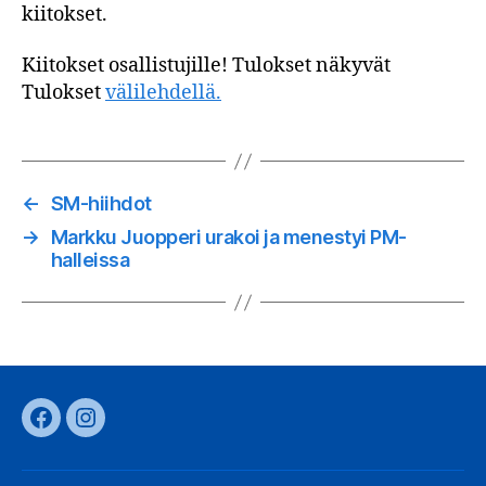
kiitokset.
Kiitokset osallistujille! Tulokset näkyvät
Tulokset
välilehdellä.
←
SM-hiihdot
→
Markku Juopperi urakoi ja menestyi PM-
halleissa
Facebook
Instagram