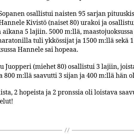
Sopanen osallistui naisten 95 sarjan pituuski
 Hannele Kivistö (naiset 80) urakoi ja osallistu
 aikana 5 lajiin. 5000 m:llä, maastojuoksussa
aratonilla tuli ykkössijat ja 1500 m:llä sekä 
ksussa Hannele sai hopeaa.
 Juopperi (miehet 80) osallistui 3 lajiin, jois
a 800 m:llä saavutti 3 sijan ja 400 m:llä hän ol
ista, 2 hopeista ja 2 pronssia oli loistava saav
elut!