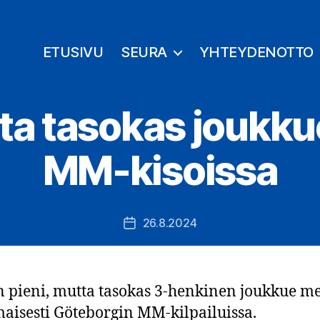
ETUSIVU
SEURA
YHTEYDENOTTO
tta tasokas joukku
MM-kisoissa
26.8.2024
Julkaisupäivämäärä
 pieni, mutta tasokas 3-henkinen joukkue m
aisesti Göteborgin MM-kilpailuissa.