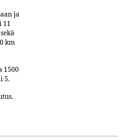
saan ja
i 11
 sekä
10 km
ta 1500
i 5.
utus.