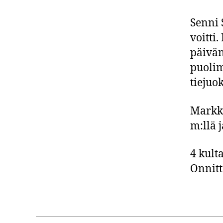
Senni 
voitti.
päivän
puolim
tiejuo
Markku
m:llä j
4 kulta
Onnitt